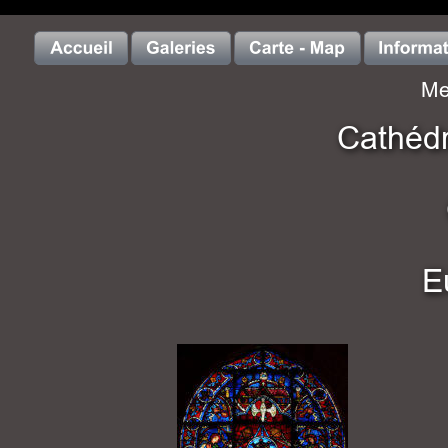
Me
Cathéd
E