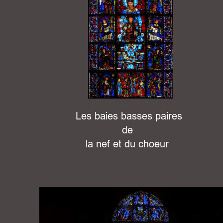
 Les baies basses paires 
de 
la nef et du choeur