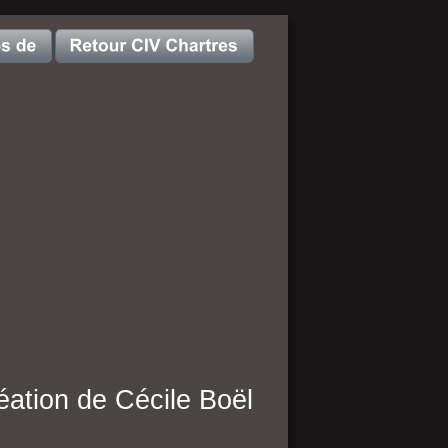
éation de Cécile Boël 