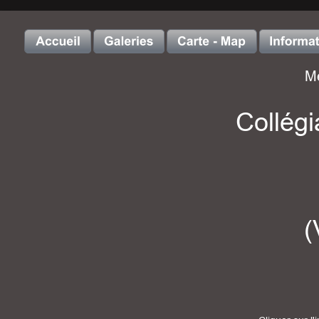
Me
Collégi
(