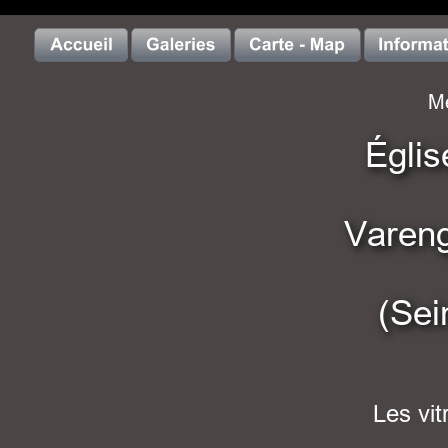
Me
 Églis
Vareng
(Sei
Les vi