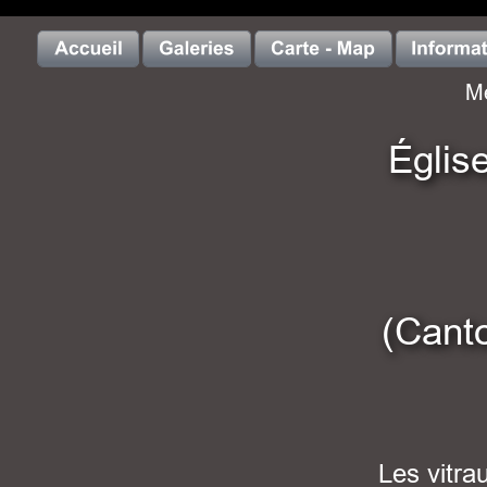
Me
Églis
(Canto
Les vitra