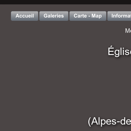
Me
Églis
(Alpes-d